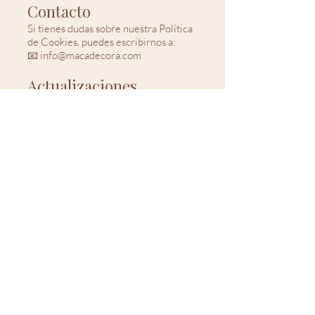
Contacto
Si tienes dudas sobre nuestra Política
de Cookies, puedes escribirnos a:
📧 info@macadecora.com
Actualizaciones
Maca Decora podrá modificar esta
Política de Cookies en cualquier
momento para adaptarla a cambios
técnicos o normativos.
Publicaremos las actualizaciones en
esta misma página, indicando la fecha
de la última revisión.